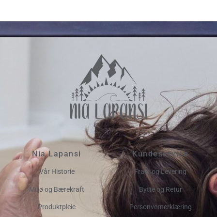
Nia Lapansi
Kundeservice
Vår Historie
Frakt og Levering
Miljø og Bærekraft
Bytte og Retur
Produktpleie
Personvernerklæring