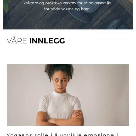
VÅRE
INNLEGG
Side
Side
Yogaens rolle i å utvikle emosjonell