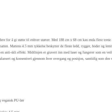
dere for å gi støtte til enhver utøver. Med 188 cm x 68 cm kan enda flere tren
 matten. Mattens 4.5 mm tykkelse beskytter de fleste ledd, rygger, hoder og lem
 en anti-skli effekt. Midtlinjen er gravert inn med laser og fungerer som en ve
alansert og konsentrert gjennom hver overgang og posisjon, samtidig som den vi
g vegansk PU-lær