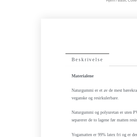
Hjem
/
Basic Colle
Beskrivelse
Materialene
Naturgummi er et av de mest bærekraf
veganske og resirkulerbare.
Naturgummi og polyuretan er uten PVC 
separerer de to lagene før matten resi
Yogamatten er 99% latex fri og er derf