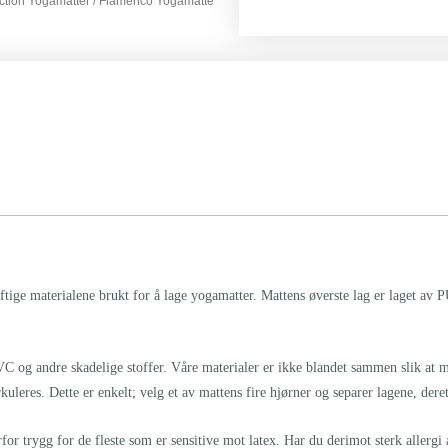
ction Yogamatter
/ Flamenco Yogamatte
tige materialene brukt for å lage yogamatter. Mattens øverste lag er laget av 
og andre skadelige stoffer. Våre materialer er ikke blandet sammen slik at mat
rkuleres. Dette er enkelt; velg et av mattens fire hjørner og separer lagene, dere
or trygg for de fleste som er sensitive mot latex. Har du derimot sterk allergi