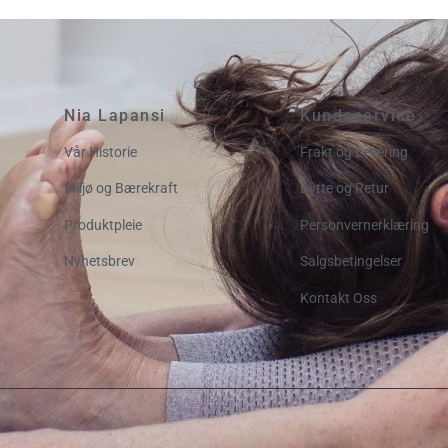
Nia Lapansi
Kundeservice
Vår Historie
Frakt og Levering
Miljø og Bærekraft
Bytte og Retur
Produktpleie
Personvernerklæring
Nyhetsbrev
Salgsbetingelser
Kontakt Oss