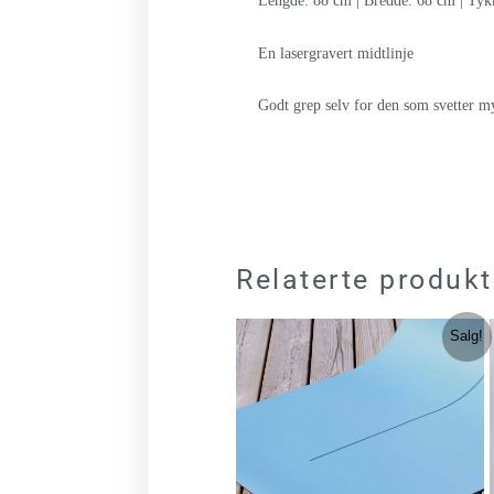
Lengde: 88 cm | Bredde: 68 cm | Tyk
En lasergravert midtlinje
Godt grep selv for den som svetter m
Relaterte produkt
Nåværende
Opprinne
Salg!
pris
pris
er:
var:
kr 799.00.
kr 1,079.