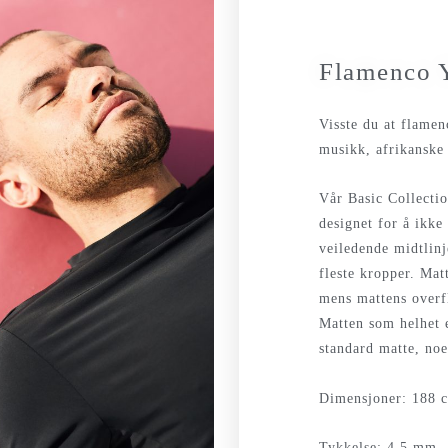
Flamenco 
Visste du at flamen
musikk, afrikanske
Vår Basic Collecti
designet for å ikke
veiledende midtlinj
fleste kropper. Mat
mens mattens overfl
Matten som helhet 
standard matte, noe
Dimensjoner: 188 
Tykkelse: 4,5 mm