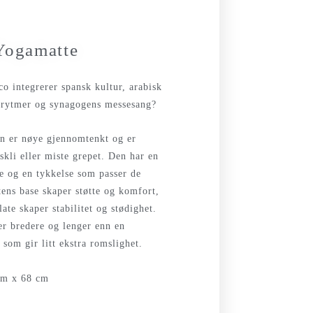
Yogamatte
co integrerer spansk kultur, arabisk
 rytmer og synagogens messesang?
on er nøye gjennomtenkt og er
 skli eller miste grepet. Den har en
e og en tykkelse som passer de
tens base skaper støtte og komfort,
ate skaper stabilitet og stødighet.
er bredere og lenger enn en
 som gir litt ekstra romslighet.
cm x 68 cm