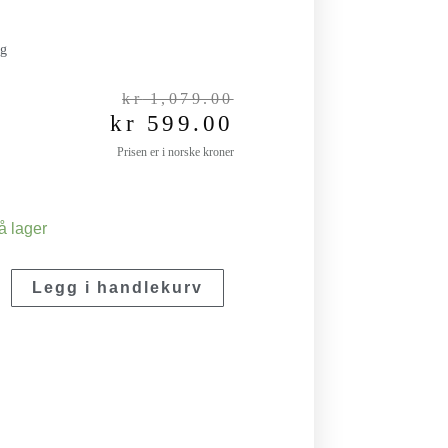
kg
Opprinnelig
Nåværende
kr
1,079.00
kr
599.00
pris
pris
var:
er:
Prisen er i norske kroner
kr 1,079.00.
kr 599.00.
å lager
Legg i handlekurv