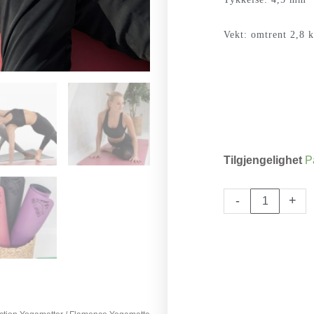
Vekt: omtrent 2,8 
Flamenco
Tilgjengelighet
P
Yogamatte
antall
-
+