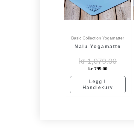
Basic Collection Yogamatter
Nalu Yogamatte
kr
1,079.00
kr
799.00
Legg I
Handlekurv