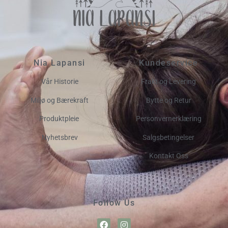
Nia Lapansi
Kundeservice
Vår Historie
Frakt og Levering
Miljø og Bærekraft
Bytte og Retur
Produktpleie
Personvernerklæring
Nyhetsbrev
Salgsbetingelser
Kontakt Oss
Follow Us
F
I